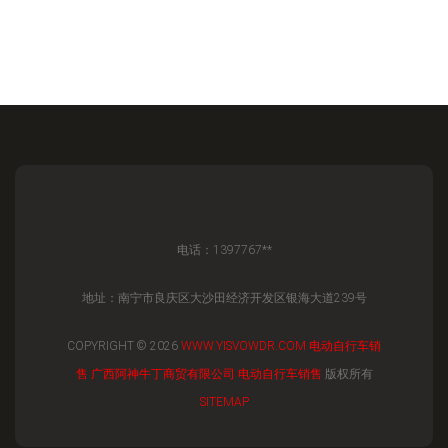
电话：1397767**
地址：南宁市良庆区大沙田经济开发区银海大道239号
COPYRIGHT © 2026
WWW.YISVOWDR.COM
电动自行车销
售
广西阿神牛丁商贸有限公司
电动自行车销售
版权所有
SITEMAP